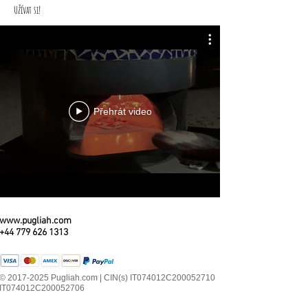
Užívat si!
Přehrát video
www.pugliah.com
+44 779 626 1313
© 2017-2025 Pugliah.com | CIN(s) IT074012C200052710
IT074012C200052706