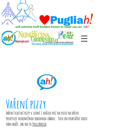
Jak připravit pizzu
V naší peci na pizzu
Vaření pizzy
Vaření vlastní pizzy v jedné z našich pecí na pizzu na dřevo
poskytuje nekonečnou rodinnou zábavu. Toto instruktážní video
vám ukáže, jak na to
TrulliRoccia
.