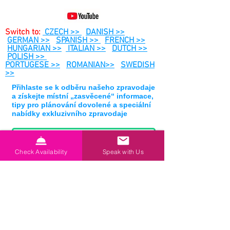
Switch to:
CZECH >>
DANISH >>
GERMAN >>
SPANISH >>
FRENCH >>
HUNGARIAN >>
ITALIAN >>
DUTCH >>
POLISH >>
PORTUGESE >>
ROMANIAN>>
SWEDISH
>>
Přihlaste se k odběru našeho zpravodaje
a získejte místní „zasvěcené“ informace,
tipy pro plánování dovolené a speciální
nabídky exkluzivního zpravodaje
Check Availability
Speak with Us
Přihlaste se k odběru
Pugliah.com, naším cílem je
poskytnout vám výjimečnou dovolenou
v Puglii, dovolenou v jižní Itálii, s tím