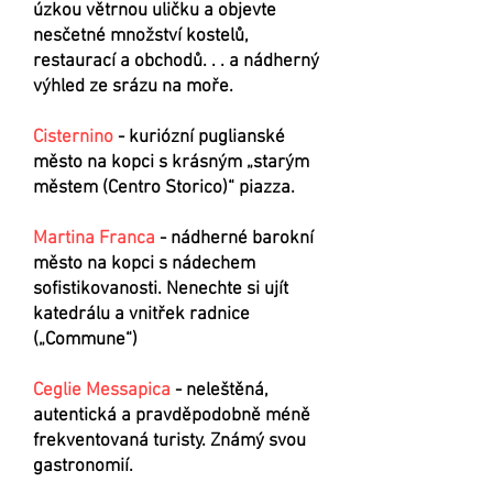
úzkou větrnou uličku a objevte
nesčetné množství kostelů,
restaurací a obchodů. . . a nádherný
výhled ze srázu na moře.
Cisternino
- kuriózní puglianské
město na kopci s krásným „starým
městem (Centro Storico)“ piazza.
Martina Franca
- nádherné barokní
město na kopci s nádechem
sofistikovanosti. Nenechte si ujít
katedrálu a vnitřek radnice
(„Commune“)
Ceglie Messapica
- neleštěná,
autentická a pravděpodobně méně
frekventovaná turisty. Známý svou
gastronomií.