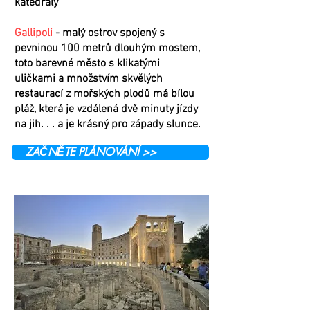
katedrály
Gallipoli
- malý ostrov spojený s
pevninou 100 metrů dlouhým mostem,
toto barevné město s klikatými
uličkami a množstvím skvělých
restaurací z mořských plodů má bílou
pláž, která je vzdálená dvě minuty jízdy
na jih. . . a je krásný pro západy slunce.
ZAČNĚTE PLÁNOVÁNÍ >>