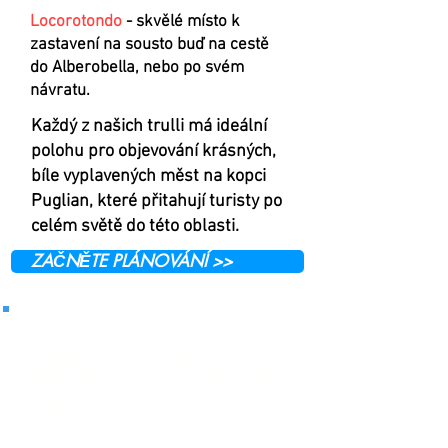
Locorotondo
- skvělé místo k
zastavení na sousto buď na cestě
do Alberobella, nebo po svém
návratu.
Každý z našich trulli má ideální
polohu pro objevování krásných,
bíle vyplavených měst na kopci
Puglian, které přitahují turisty po
celém světě do této oblasti.
ZAČNĚTE PLÁNOVÁNÍ >>
Získejte ke stažení
MÍSTNÍ MAPY Klikněte
zde >>