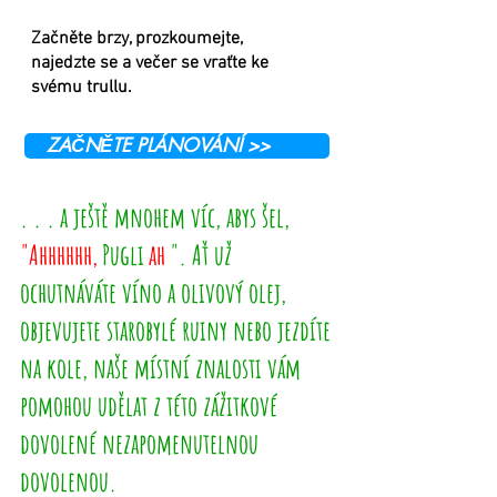
Začněte brzy, prozkoumejte,
najedzte se a večer se vraťte ke
svému trullu.
ZAČNĚTE PLÁNOVÁNÍ >>
. . . a ještě mnohem víc, abys šel,
"Ahhhhhh,
Pugli
ah
". Ať už
ochutnáváte víno a olivový olej,
objevujete starobylé ruiny nebo jezdíte
na kole, naše místní znalosti vám
pomohou udělat z této zážitkové
dovolené nezapomenutelnou
dovolenou.