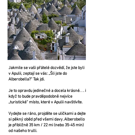
Jakmile se vaši přátelé dozvědí, že jste byli
v Apulii, zeptají se vás: „Šli jste do
Alberobella?“ Tak jdi.
Je to opravdu jedinečné a docela krásné. . . i
když to bude pravděpodobně nejvíce
„turistické“ místo, které v Apulii navštívíte.
Vydejte se ráno, projděte se uličkami a dejte
si pěkný oběd před všemi davy. Alberobello
je přibližně 35 km / 22 mi (nebo 35-45 min)
od našeho trulli.